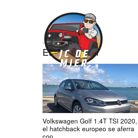
José
Inicio
Etiquetas
1.4T
Carlos
Etiqueta: 1.4T
Volkswagen Golf 1.4T TSI 2020,
el hatchback europeo se aferra
con...