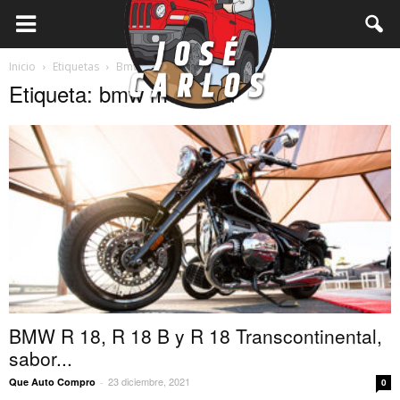
Inicio
Etiquetas
Bmw motorrad
Etiqueta: bmw motorrad
BMW R 18, R 18 B y R 18 Transcontinental,
sabor...
23 diciembre, 2021
Que Auto Compro
-
0