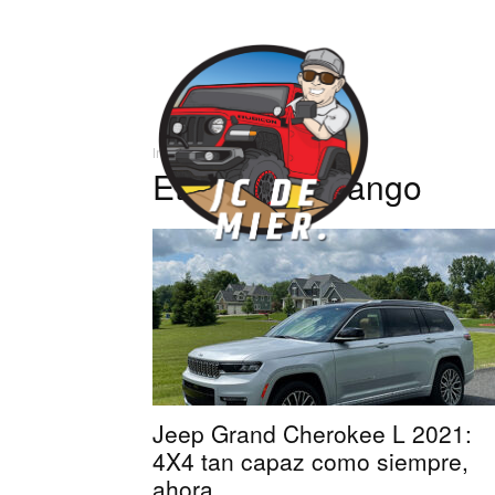
José
Inicio
Etiquetas
Durango
Carlos
Etiqueta: Durango
Jeep Grand Cherokee L 2021:
4X4 tan capaz como siempre,
ahora...