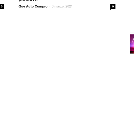
3 marzo, 2021
Que Auto Compro
-
0
0