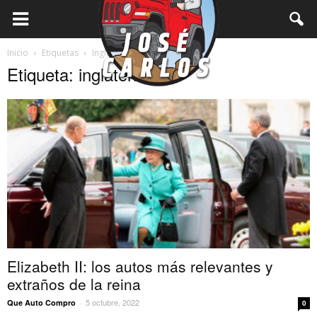
Inicio
Etiquetas
Inglaterra
Etiqueta: inglaterra
Elizabeth II: los autos más relevantes y
extraños de la reina
5 octubre, 2022
Que Auto Compro
-
0