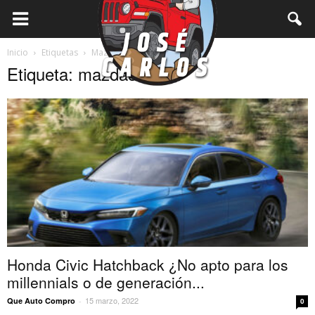
Inicio
Etiquetas
Mazda3
Etiqueta: mazda3
Honda Civic Hatchback ¿No apto para los
millennials o de generación...
15 marzo, 2022
Que Auto Compro
-
0