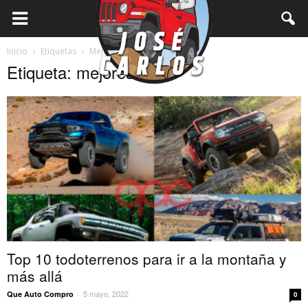
Inicio
Etiquetas
Mejores SUV
Etiqueta: mejores SUV
Top 10 todoterrenos para ir a la montaña y
más allá
5 mayo, 2022
Que Auto Compro
-
0