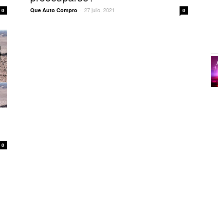
27 julio, 2021
Que Auto Compro
-
0
0
s
0