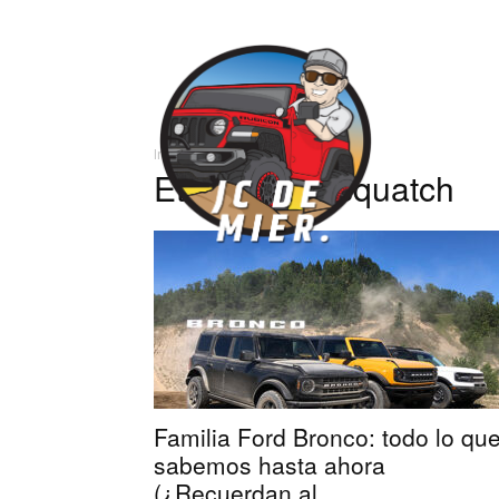
José
Inicio
Etiquetas
Sasquatch
Carlos
Etiqueta: Sasquatch
Familia Ford Bronco: todo lo qu
sabemos hasta ahora
(¿Recuerdan al...