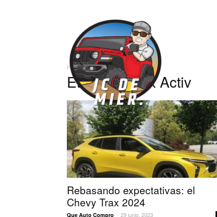
José
Inicio
Etiquetas
Trax Activ
Carlos
Etiqueta: Trax Activ
Rebasando expectativas: el
Chevy Trax 2024
29 junio, 2023
Que Auto Compro
-