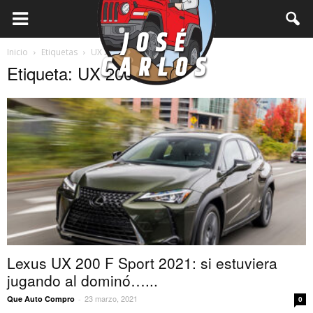
Inicio
Etiquetas
UX 200
Etiqueta: UX 200
Lexus UX 200 F Sport 2021: si estuviera
jugando al dominó…...
23 marzo, 2021
Que Auto Compro
-
0