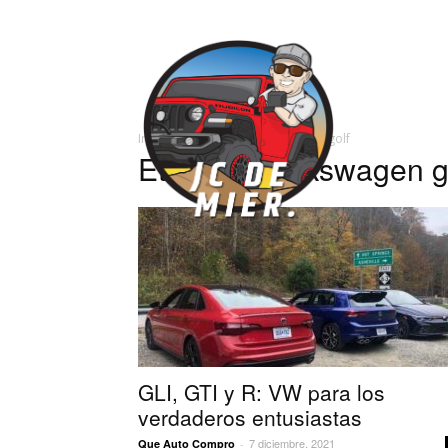
José
Inicio
Etiquetas
Volkswagen golf
Carlos
Etiqueta: volkswagen g
GLI, GTI y R: VW para los
verdaderos entusiastas
7 diciembre, 2021
Que Auto Compro
-