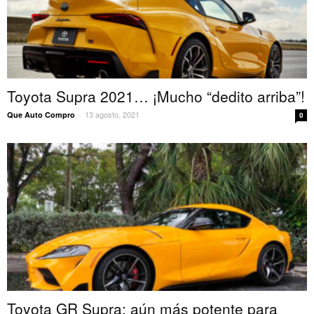
Toyota Supra 2021… ¡Mucho “dedito arriba”!
13 agosto, 2021
Que Auto Compro
-
0
Toyota GR Supra: aún más potente para