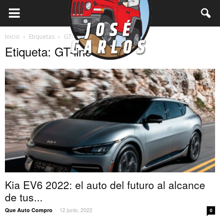
Inicio
Etiquetas
GT-line
Etiqueta: GT-line
Kia EV6 2022: el auto del futuro al alcance
de tus...
12 junio, 2022
Que Auto Compro
-
0