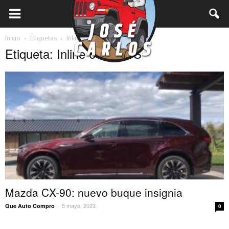
Inicio
Etiquetas
Inline 6 Turbo S
Etiqueta: Inline 6 Turbo S
Mazda CX-90: nuevo buque insignia
5 mayo, 2023
Que Auto Compro
-
0