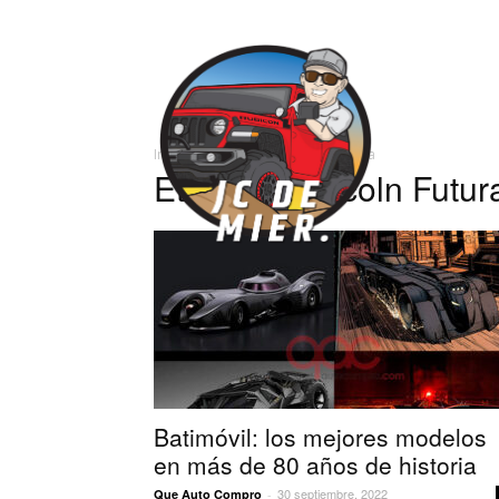
José
Inicio
Etiquetas
Lincoln Futura
Carlos
Etiqueta: Lincoln Futur
Batimóvil: los mejores modelos
en más de 80 años de historia
30 septiembre, 2022
Que Auto Compro
-