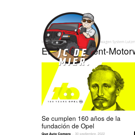
José
Inicio
Etiquetas
Patent-Motorwagen System Lutz
Carlos
Etiqueta: Patent-Mot
Se cumplen 160 años de la
fundación de Opel
30 septiembre, 2022
Que Auto Compro
-