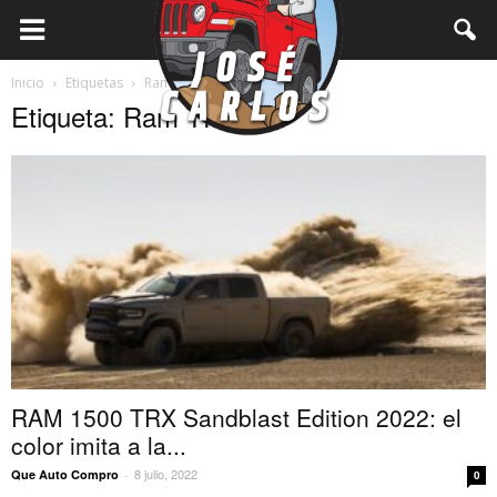
Inicio
Etiquetas
Ram TRX
Etiqueta: Ram TRX
RAM 1500 TRX Sandblast Edition 2022: el
color imita a la...
8 julio, 2022
Que Auto Compro
-
0