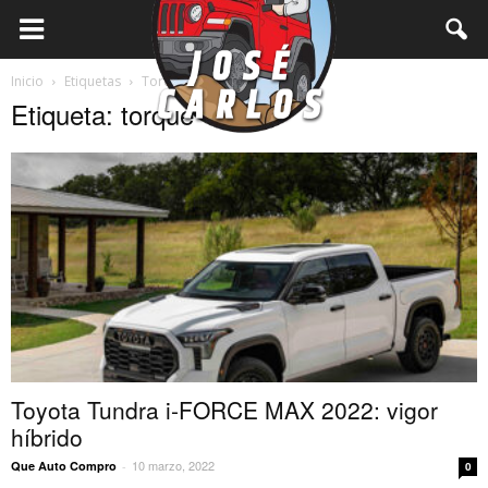
Inicio
Etiquetas
Torque
Etiqueta: torque
Toyota Tundra i-FORCE MAX 2022: vigor
híbrido
10 marzo, 2022
Que Auto Compro
-
0