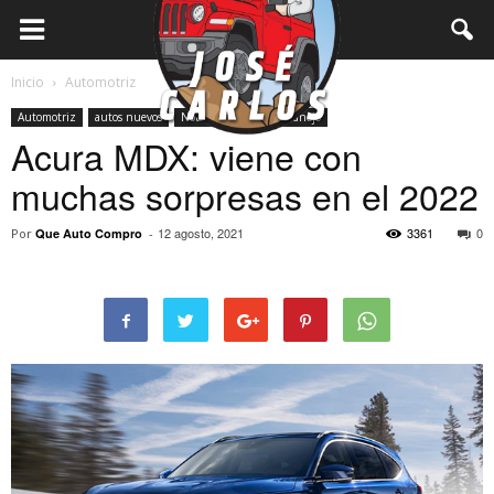
Inicio
Automotriz
Automotriz
autos nuevos
Notas
prueba de manejo
Acura MDX: viene con
muchas sorpresas en el 2022
12 agosto, 2021
3361
0
Por
Que Auto Compro
-