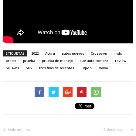
ETIQUETAS
2022
Acura
autos nuevos
Crossover
mdx
precio
prueba
prueba de manejo
qué auto compro
review
SH-AWD
SUV
tres filas de asientos
Type S
Volvo
Artículo anterior
Artículo siguiente