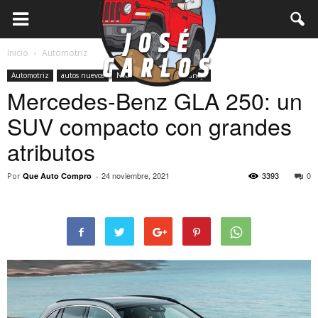
Inicio
Automotriz
Automotriz
autos nuevos
Notas
prueba de manejo
Mercedes-Benz GLA 250: un
SUV compacto con grandes
atributos
24 noviembre, 2021
3393
0
Por
Que Auto Compro
-