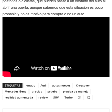
peatones o ciclistas, que pueden pasar a un costado del auto al
abrir una puerta, aunque sabemos que esta situación es poco
probable y no es motivo para compra o no un auto.
ETIQUETAS
4matic
Audi
autos nuevos
Crossover
Mercedes-Benz
precios
prueba
prueba de manejo
realidad aumentada
review
SUV
Turbo
X1
X2