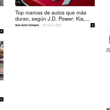
Top marcas de autos que más
duran, según J.D. Power: Kia,...
26 marzo, 2022
Que Auto Compro
-
0
0
0
M