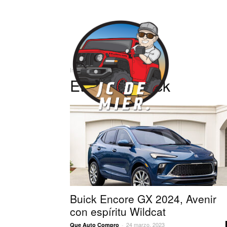
José
Inicio
Etiquetas
Buick
Carlos
Etiqueta: buick
Buick Encore GX 2024, Avenir
con espíritu Wildcat
24 marzo, 2023
Que Auto Compro
-