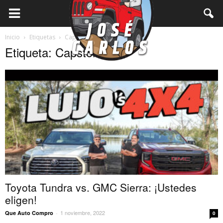
Inicio
Etiquetas
Capstone
Etiqueta: Capstone
Toyota Tundra vs. GMC Sierra: ¡Ustedes
eligen!
1 noviembre, 2022
Que Auto Compro
-
0