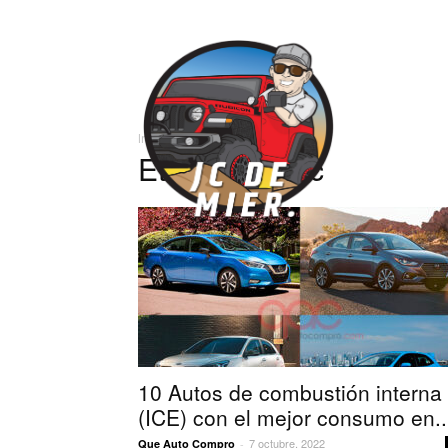
José
Inicio
Etiquetas
Civic
Carlos
Etiqueta: civic
10 Autos de combustión interna
(ICE) con el mejor consumo en..
7 octubre, 2022
Que Auto Compro
-