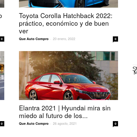
o
Toyota Corolla Hatchback 2022:
práctico, económico y de buen
ver
20 enero, 2022
Que Auto Compro
-
0
0
Elantra 2021 | Hyundai mira sin
miedo al futuro de los...
26 agosto, 2021
Que Auto Compro
-
0
0