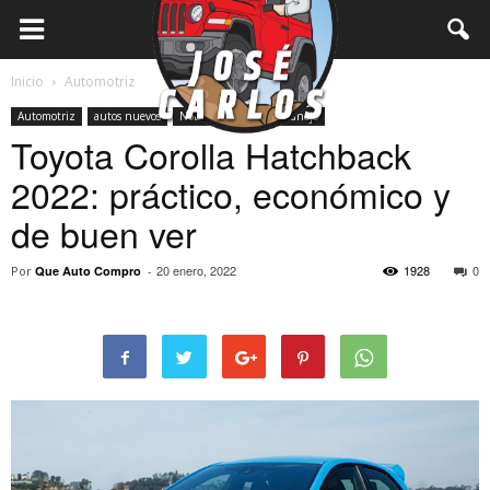
Inicio
Automotriz
Automotriz
autos nuevos
Notas
prueba de manejo
Toyota Corolla Hatchback
2022: práctico, económico y
de buen ver
20 enero, 2022
1928
0
Por
Que Auto Compro
-