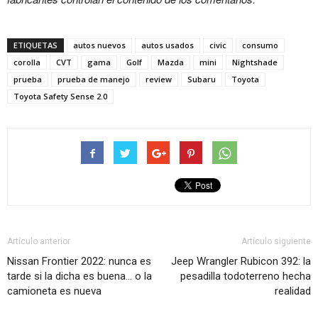
ETIQUETAS
autos nuevos
autos usados
civic
consumo
corolla
CVT
gama
Golf
Mazda
mini
Nightshade
prueba
prueba de manejo
review
Subaru
Toyota
Toyota Safety Sense 2.0
Artículo anterior
Artículo siguiente
Nissan Frontier 2022: nunca es
Jeep Wrangler Rubicon 392: la
tarde si la dicha es buena… o la
pesadilla todoterreno hecha
camioneta es nueva
realidad