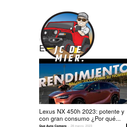
José
Inicio
Etiquetas
NX
Carlos
Etiqueta: NX
Lexus NX 450h 2023: potente y
con gran consumo ¿Por qué...
28 marzo, 2023
Que Auto Compro
-