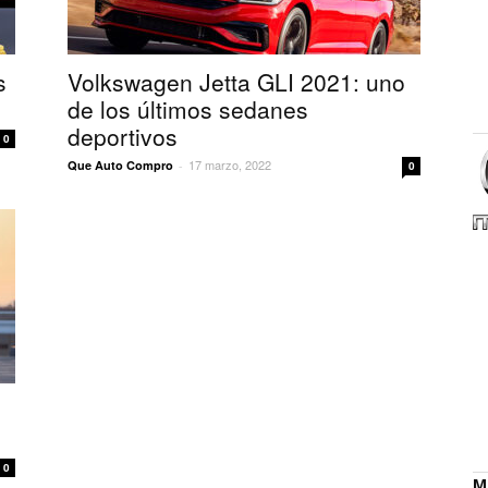
s
Volkswagen Jetta GLI 2021: uno
de los últimos sedanes
deportivos
0
17 marzo, 2022
Que Auto Compro
-
0
0
M