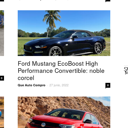
Ford Mustang EcoBoost High
Performance Convertible: noble
corcel
0
27 junio, 2022
Que Auto Compro
-
0