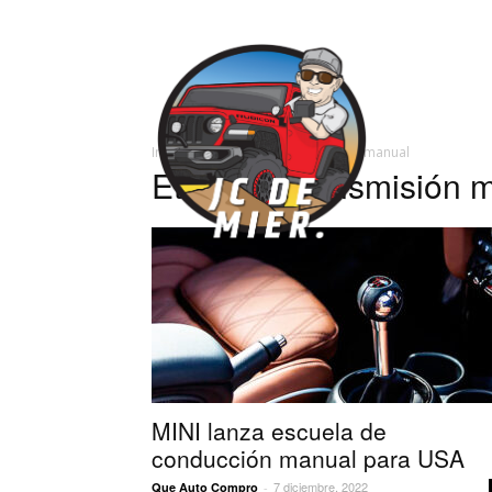
José
Inicio
Etiquetas
Transmisión manual
Carlos
Etiqueta: transmisión 
MINI lanza escuela de
conducción manual para USA
7 diciembre, 2022
Que Auto Compro
-