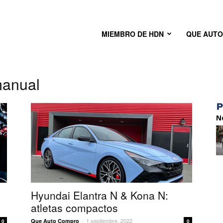
MIEMBRO DE HDN
QUE AUT
manual
N
Hyundai Elantra N & Kona N:
atletas compactos
1 septiembre, 2022
Que Auto Compro
-
0
0