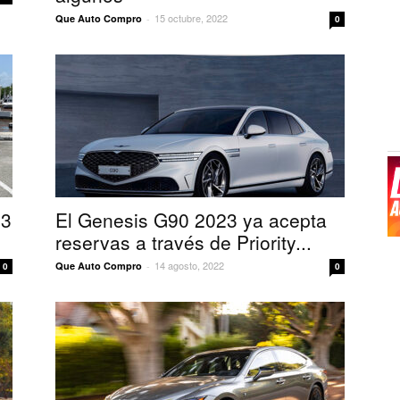
15 octubre, 2022
Que Auto Compro
-
0
23
El Genesis G90 2023 ya acepta
reservas a través de Priority...
14 agosto, 2022
Que Auto Compro
-
0
0