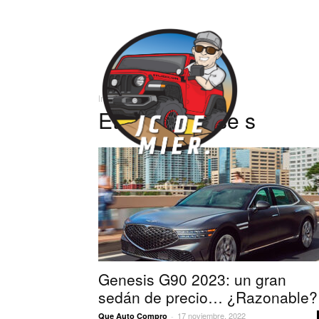
José
Inicio
Etiquetas
Clase s
Carlos
Etiqueta: clase s
Genesis G90 2023: un gran
sedán de precio… ¿Razonable?
17 noviembre, 2022
Que Auto Compro
-