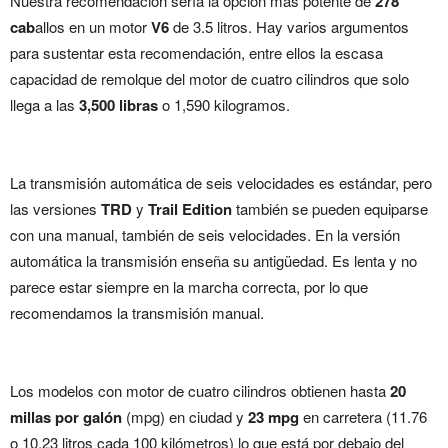
Nuestra recomendación sería la opción más potente de
278
cab
allos en un motor
V6
de 3.5 litros. Hay varios argumentos
para sustentar esta recomendación, entre ellos la escasa
capacidad de remolque del motor de cuatro cilindros que solo
llega a las
3,500 libras
o 1,590 kilogramos.
La transmisión automática de seis velocidades es estándar, pero
las versiones
TRD
y
Trail Edition
también se pueden equiparse
con una manual, también de seis velocidades. En la versión
automática la transmisión enseña su antigüedad. Es lenta y no
parece estar siempre en la marcha correcta, por lo que
recomendamos la transmisión manual.
Los modelos con motor de cuatro cilindros obtienen hasta
20
millas por galón
(mpg) en ciudad y
23 mpg
en carretera (11.76
o 10.23 litros cada 100 kilómetros) lo que está por debajo del