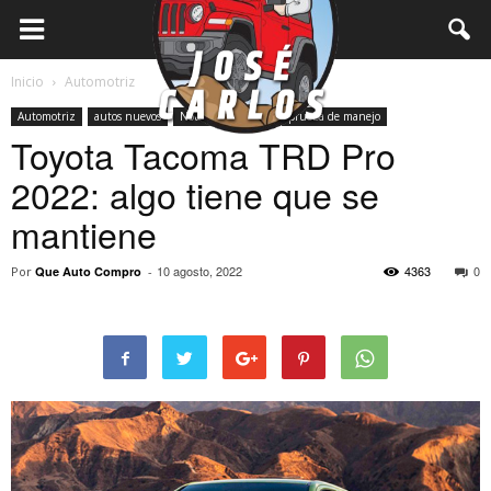
Inicio
Automotriz
Automotriz
autos nuevos
Notas
Pick-ups
prueba de manejo
Toyota Tacoma TRD Pro
2022: algo tiene que se
mantiene
10 agosto, 2022
4363
0
Por
Que Auto Compro
-