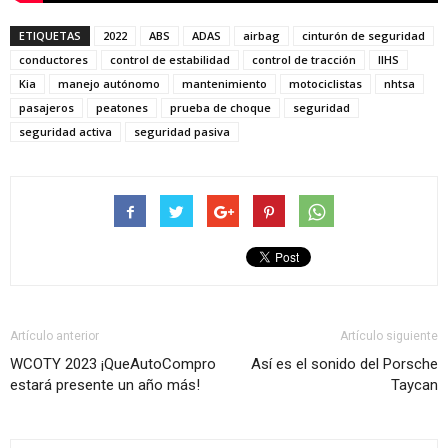
ETIQUETAS
2022
ABS
ADAS
airbag
cinturón de seguridad
conductores
control de estabilidad
control de tracción
IIHS
Kia
manejo autónomo
mantenimiento
motociclistas
nhtsa
pasajeros
peatones
prueba de choque
seguridad
seguridad activa
seguridad pasiva
Artículo anterior
Artículo siguiente
WCOTY 2023 ¡QueAutoCompro
Así es el sonido del Porsche
estará presente un año más!
Taycan