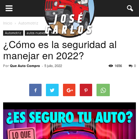
Inicio
Automotriz
Automotriz
autos nuevos
Notas
Seguridad
¿Cómo es la seguridad al
manejar en 2022?
5 julio, 2022
1656
0
Por
Que Auto Compro
-