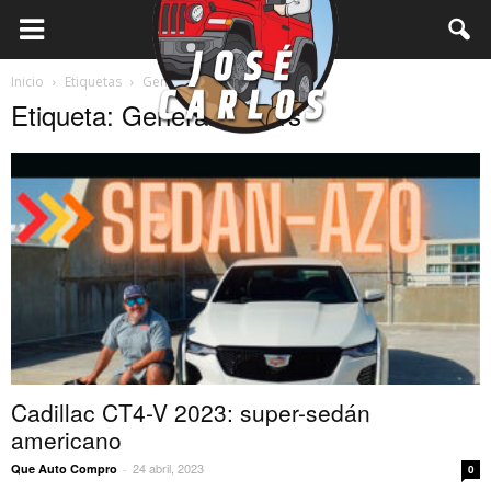
Inicio
Etiquetas
General Motors
Etiqueta: General Motors
Cadillac CT4-V 2023: super-sedán
americano
24 abril, 2023
Que Auto Compro
-
0