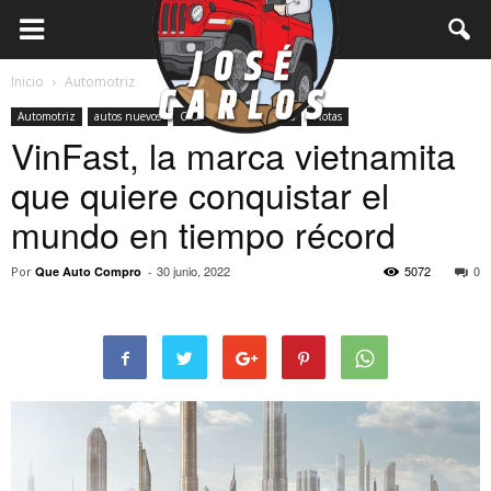
Inicio
Automotriz
Automotriz
autos nuevos
Crossovers
electricos
Notas
VinFast, la marca vietnamita
que quiere conquistar el
mundo en tiempo récord
30 junio, 2022
5072
0
Por
Que Auto Compro
-