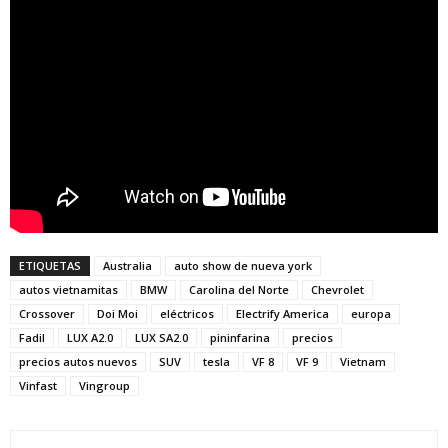
ETIQUETAS
Australia
auto show de nueva york
autos vietnamitas
BMW
Carolina del Norte
Chevrolet
Crossover
Doi Moi
eléctricos
Electrify America
europa
Fadil
LUX A2.0
LUX SA2.0
pininfarina
precios
precios autos nuevos
SUV
tesla
VF 8
VF 9
Vietnam
Vinfast
Vingroup