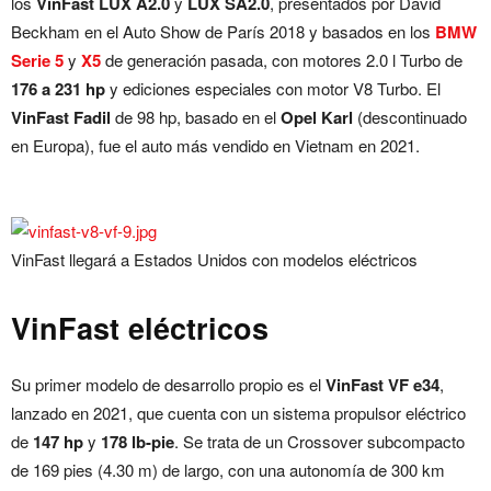
los
VinFast LUX A2.0
y
LUX SA2.0
, presentados por David
Beckham en el Auto Show de París 2018 y basados en los
BMW
Serie 5
y
X5
de generación pasada, con motores 2.0 l Turbo de
176 a 231 hp
y ediciones especiales con motor V8 Turbo. El
VinFast Fadil
de 98 hp, basado en el
Opel Karl
(descontinuado
en Europa), fue el auto más vendido en Vietnam en 2021.
VinFast llegará a Estados Unidos con modelos eléctricos
VinFast eléctricos
Su primer modelo de desarrollo propio es el
VinFast VF e34
,
lanzado en 2021, que cuenta con un sistema propulsor eléctrico
de
147 hp
y
178 lb-pie
. Se trata de un Crossover subcompacto
de 169 pies (4.30 m) de largo, con una autonomía de 300 km