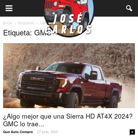
Inicio
Etiquetas
GMC
Etiqueta: GMC
¿Algo mejor que una Sierra HD AT4X 2024?
GMC lo trae...
27 junio, 2023
Que Auto Compro
-
0